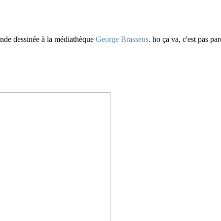
bande dessinée à la médiathèque
George Brassen
s
. ho ça va, c'est pas par